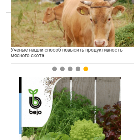
Ученые нашли способ повысить продуктивность
Жа
мясного скота
1
2
3
4
5