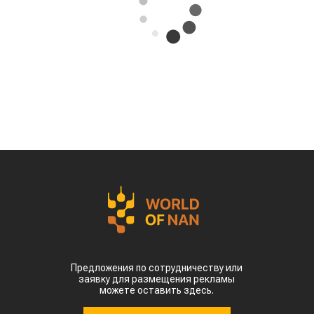
За первые пять месяцев этого года аграрии
Казахстана совершили масштабный прорыв
на мировом рынке зернобобовых, продав за
рубеж более 93 тыс тонн чечевицы,
сообщает
World
of
NAN
.
По данным Lsm.kz, этот объем сразу в 6,7 раза
превысил показатели аналогичного периода
прошлого года. Суммарная экспортная выручка
отечественных производителей приблизилась к
отметке в $35 млн.
Казахстанскую чечевицу активно закупают 23
страны мира. Ключевым торговым партнером
остается Турция, которая увеличила закупки в
пять раз и импортировала 63,4 тыс. тонн.
Главной сенсацией отчетного периода стал
рынок Китая. Если в прошлом году отгрузки туда
полностью отсутствовали, то за пять месяцев
текущего года КНР выкупила сразу 14,2 тыс.
тонн казахстанской чечевицы.