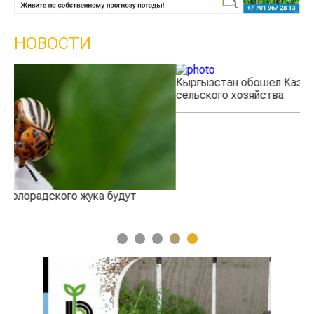
НОВОСТИ
Кыргызстан обошел Казахстан по темпам роста
Ка
сельского хозяйства
эк
1
2
3
4
5