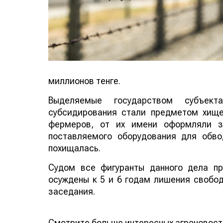
миллионов тенге.
Выделяемые государством субъект
субсидирования стали предметом хищ
фермеров, от их имени оформляли з
поставляемого оборудования для обв
похищалась.
Судом все фигуранты данного дела п
осуждены к 5 и 6 годам лишения свобод
заседания.
Смотрите больше интересных агроновост