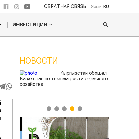
ОБРАТНАЯ СВЯЗЬ
Язык
RU
ИНВЕСТИЦИИ
НОВОСТИ
 обошел
Ученые нашли
ельского
способ повысить
продуктивность
мясного скота
й
1
2
3
4
5
в
т
»