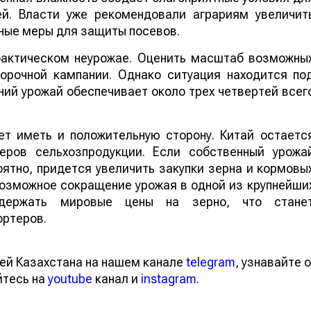
ей. Власти уже рекомендовали аграриям увеличит
ные меры для защиты посевов.
 фактическом неурожае. Оценить масштаб возможны
борочной кампании. Однако ситуация находится по
ий урожай обеспечивает около трех четвертей всег
т иметь и положительную сторону. Китай остаетс
еров сельхозпродукции. Если собственный урожа
ятно, придется увеличить закупки зерна и кормовы
 возможное сокращение урожая в одной из крупнейши
ддержать мировые цены на зерно, что стане
ортеров.
ей Казахстана на нашем канале
telegram
, узнавайте о
йтесь на
youtube
канал и
instagram
.