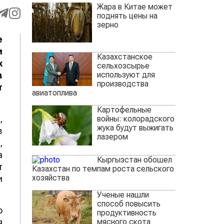
Жара в Китае может
поднять цены на
зерно
е
и
Казахстанское
х
сельхозсырье
используют для
в
производства
т
авиатоплива
Картофельные
,
войны: колорадского
жука будут выжигать
в
лазером
,
а
Кыргызстан обошел
т
Казахстан по темпам роста сельского
хозяйства
и
Ученые нашли
способ повысить
о
продуктивность
мясного скота
я