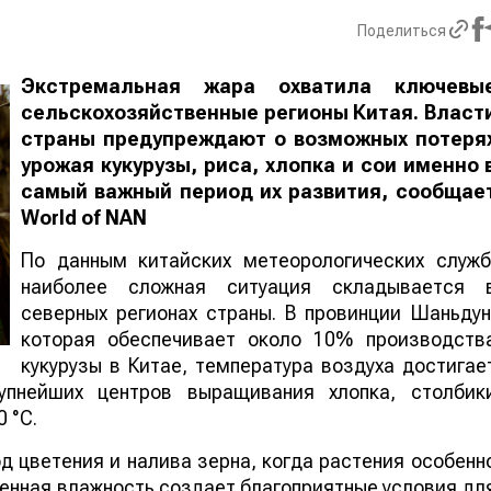
Поделиться
Экстремальная жара охватила ключевы
сельскохозяйственные регионы Китая. Власт
страны предупреждают о возможных потеря
урожая кукурузы, риса, хлопка и сои именно 
самый важный период их развития, сообщае
World
of
NAN
По данным китайских метеорологических служб
наиболее сложная ситуация складывается 
северных регионах страны. В провинции Шаньдун
которая обеспечивает около 10% производств
кукурузы в Китае, температура воздуха достигае
упнейших центров выращивания хлопка, столбик
 °C.
 цветения и налива зерна, когда растения особенн
шенная влажность создает благоприятные условия дл