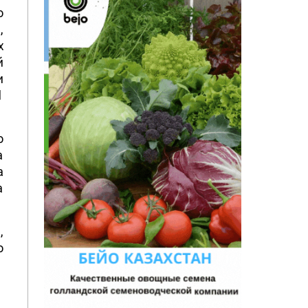
о
,
х
й
и
1
о
а
а
а
,
о