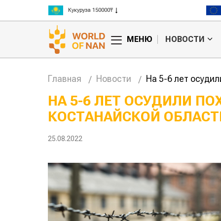
Рис 300000₸
Пшеница 3 класс 125000₸
МЕНЮ
НОВОСТИ
Главная
Новости
На 5-6 лет осуди
НА 5-6 ЛЕТ ОСУДИЛИ П
КОСТАНАЙСКОЙ ОБЛАСТ
Китае может
Казахстанское
 цены на
сельхозсырье
используют для
25.08.2022
производства
авиатоплива