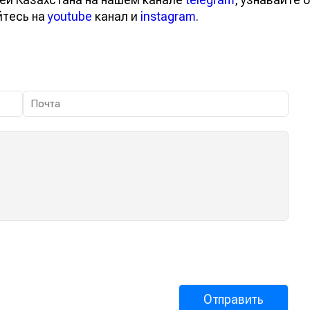
йтесь на
youtube
канал и
instagram
.