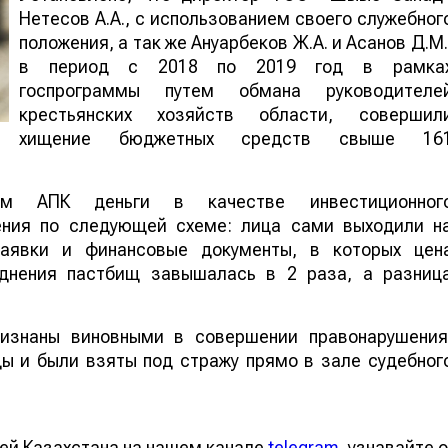
Нетесов А.А., с использованием своего служебног
положения, а так же Ануарбеков Ж.А. и Асанов Д.М.
в период с 2018 по 2019 год в рамка
госпрограммы путем обмана руководителе
крестьянских хозяйств области, совершил
хищение бюджетных средств свыше 16
ам АПК деньги в качестве инвестиционног
ения по следующей схеме: лица сами выходили н
аявки и финансовые документы, в которых цен
однения пастбищ завышалась в 2 раза, а разниц
ризнаны виновными в совершении правонарушения
ы и были взяты под стражу прямо в зале судебног
ей Казахстана на нашем канале
telegram
, узнавайте о