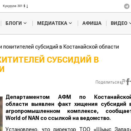
Рис 408 $
Пшеница 423 $
БЛОГИ
МЕДИАТЕКА
АФИША
ВИДЕО
ли похитителей субсидий в Костанайской области
ОХИТИТЕЛЕЙ СУБСИДИЙ В
И
Картофельные
Кыргызстан
войны: колорадского
Казахстан по темпам роста с
жука будут выжигать
хозяйства
Поделиться
лазером
Департаментом АФМ по Костанайско
области выявлен факт хищения субсидий 
агропромышленном комплексе, сообщае
World
of
NAN
со ссылкой на ведомство.
Установлено, что директор ТОО «Шығыс Запад