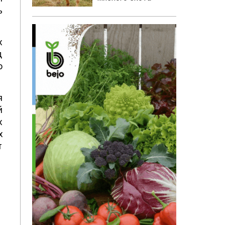
ь
х
д
о
я
й
х
х
т