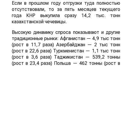
Если в прошлом году отгрузки туда полностью
отсутствовали, то за пять месяцев текущего
года КНР выкупила сразу 14,2 тыс. тонн
казахстанской чечевицы.
Высокую динамику спроса показывают и другие
традиционные рынки: Афганистан — 4,9 тыс тонн
(рост в 11,7 раза) Азербайджан — 2 тыс тонн
(рост в 22,6 раза) Туркменистан — 1,1 тыс тонн
(рост в 3,6 раза) Таджикистан — 539,2 тонны
(рост в 23,4 раза) Польша — 462 тонны (рост в
21 раз).
Смотрите больше интересных агроновостей
Казахстана на нашем канале
telegram
, узнавайте
о важных событиях в
facebook
и подписывайтесь
на
youtube
канал и
instagram
.
Обсуждение