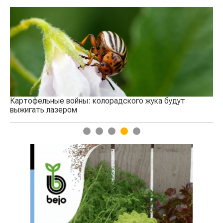
НОВОСТИ
Кы
се
Картофельные войны: колорадского жука будут
выжигать лазером
1
2
3
4
5