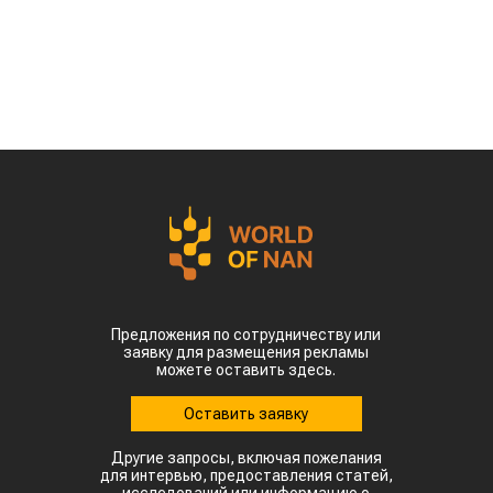
рубеж более 93 тыс тонн чечевицы,
сообщает
World
of
NAN
.
По данным Lsm.kz, этот объем сразу в 6,7 раза
превысил показатели аналогичного периода
прошлого года. Суммарная экспортная выручка
отечественных производителей приблизилась к
отметке в $35 млн.
Казахстанскую чечевицу активно закупают 23
страны мира. Ключевым торговым партнером
остается Турция, которая увеличила закупки в
пять раз и импортировала 63,4 тыс. тонн.
Главной сенсацией отчетного периода стал
рынок Китая. Если в прошлом году отгрузки туда
полностью отсутствовали, то за пять месяцев
текущего года КНР выкупила сразу 14,2 тыс.
тонн казахстанской чечевицы.
Высокую динамику спроса показывают и другие
традиционные рынки: Афганистан — 4,9 тыс
тонн (рост в 11,7 раза) Азербайджан — 2 тыс