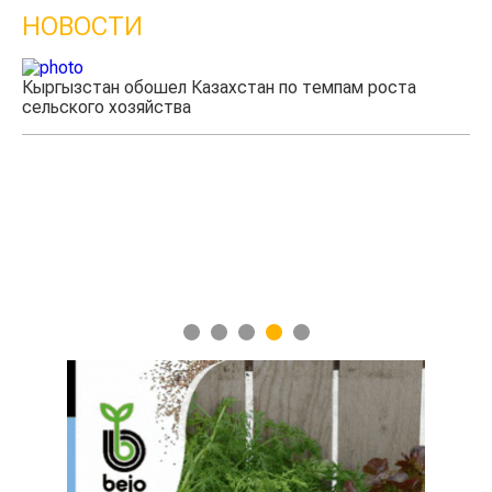
НОВОСТИ
Кыргызстан обошел Казахстан по темпам роста
сельского хозяйства
Уч
мя
1
2
3
4
5