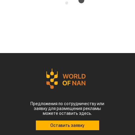
Власти страны предупреждают о возможных
потерях урожая кукурузы, риса, хлопка и сои
именно в самый важный период их
развития, сообщает
World
of
NAN
По данным китайских метеорологических служб,
наиболее сложная ситуация складывается в
северных регионах страны. В провинции
Шаньдун, которая обеспечивает около 10%
производства кукурузы в Китае, температура
воздуха достигает 35–38 °C. В Синьцзяне, одном
из крупнейших центров выращивания хлопка,
столбики термометров местами приближаются к
50 °C.
Высокие температуры пришлись на период
цветения и налива зерна, когда растения
особенно чувствительны к жаре. Кроме того,
повышенная влажность создает благоприятные
условия для распространения вредителей и
болезней. Власти уже рекомендовали аграриям
увеличить объемы орошения и принять