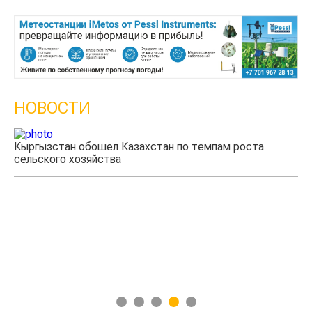
НОВОСТИ
Кыргызстан обошел Казахстан по темпам роста
сельского хозяйства
Уч
мя
1
2
3
4
5