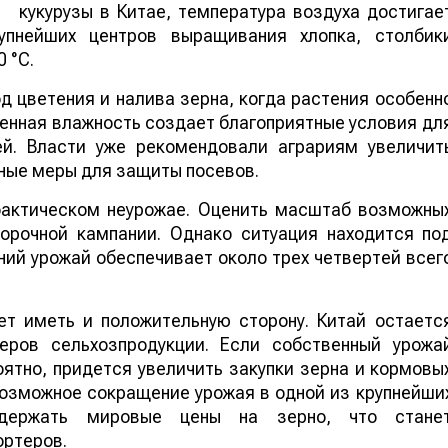
кукурузы в Китае, температура воздуха достигае
упнейших центров выращивания хлопка, столбик
 °C.
 цветения и налива зерна, когда растения особенн
шенная влажность создает благоприятные условия дл
ей. Власти уже рекомендовали аграриям увеличит
ные меры для защиты посевов.
 фактическом неурожае. Оценить масштаб возможны
борочной кампании. Однако ситуация находится по
ий урожай обеспечивает около трех четвертей всег
т иметь и положительную сторону. Китай остаетс
еров сельхозпродукции. Если собственный урожа
ятно, придется увеличить закупки зерна и кормовы
 возможное сокращение урожая в одной из крупнейши
ддержать мировые цены на зерно, что стане
ортеров.