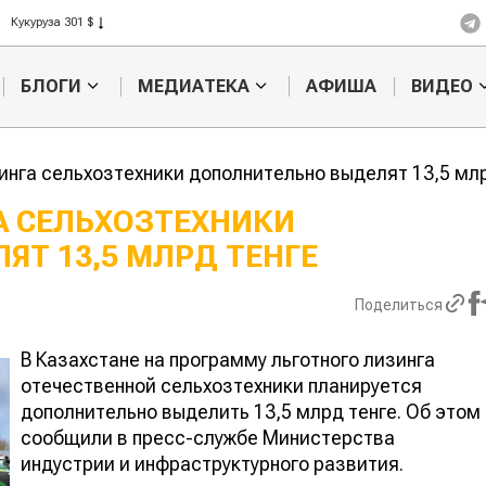
Рис 408 $
Пшеница 423 $
БЛОГИ
МЕДИАТЕКА
АФИША
ВИДЕО
инга сельхозтехники дополнительно выделят 13,5 мл
А СЕЛЬХОЗТЕХНИКИ
Т 13,5 МЛРД ТЕНГЕ
Картофельные
Кыргызстан
войны: колорадского
Казахстан по темпам роста с
жука будут выжигать
хозяйства
Поделиться
лазером
В Казахстане на программу льготного лизинга
отечественной сельхозтехники планируется
дополнительно выделить 13,5 млрд тенге. Об этом
сообщили в пресс-службе Министерства
индустрии и инфраструктурного развития.