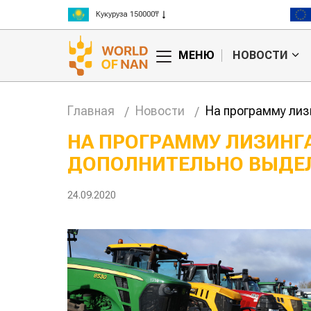
Рис 300000₸
Пшеница 3 класс 125000₸
МЕНЮ
НОВОСТИ
Главная
Новости
На программу лиз
НА ПРОГРАММУ ЛИЗИНГ
ДОПОЛНИТЕЛЬНО ВЫДЕЛЯ
Китае может
Казахстанское
 цены на
сельхозсырье
используют для
24.09.2020
производства
авиатоплива