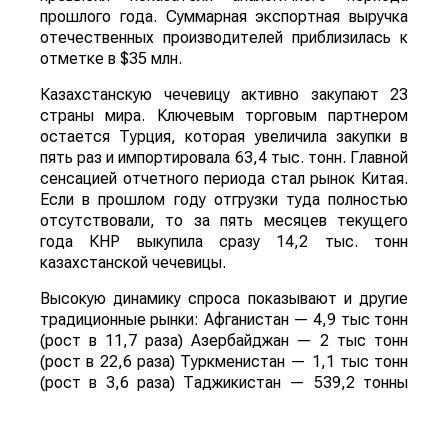
прошлого года. Суммарная экспортная выручка
отечественных производителей приблизилась к
отметке в $35 млн.
Казахстанскую чечевицу активно закупают 23
страны мира. Ключевым торговым партнером
остается Турция, которая увеличила закупки в
пять раз и импортировала 63,4 тыс. тонн. Главной
сенсацией отчетного периода стал рынок Китая.
Если в прошлом году отгрузки туда полностью
отсутствовали, то за пять месяцев текущего
года КНР выкупила сразу 14,2 тыс. тонн
казахстанской чечевицы.
Высокую динамику спроса показывают и другие
традиционные рынки: Афганистан — 4,9 тыс тонн
(рост в 11,7 раза) Азербайджан — 2 тыс тонн
(рост в 22,6 раза) Туркменистан — 1,1 тыс тонн
(рост в 3,6 раза) Таджикистан — 539,2 тонны
(рост в 23,4 раза) Польша — 462 тонны (рост в
21 раз).