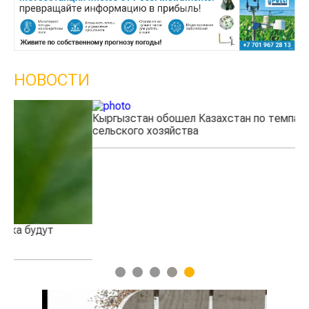
НОВОСТИ
Кыргызстан обошел Казахстан по темпам роста
Ка
сельского хозяйства
эк
1
2
3
4
5