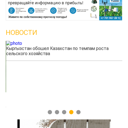
НОВОСТИ
Кыргызстан обошел Казахстан по темпам роста
сельского хозяйства
Уч
мя
1
2
3
4
5