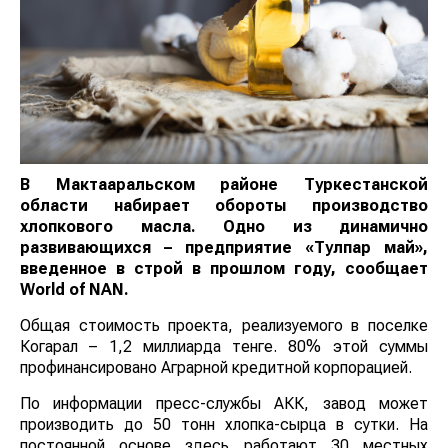
В Мактааральском районе Туркестанской
области набирает обороты производство
хлопкового масла.
Одно из динамично
развивающихся –
предприятие «Тулпар май»,
введен
ное
в строй в прошлом году
, сообщает
World of NAN
.
Общая стоимость проекта, реализуемого в поселке
Когарал – 1,2 миллиарда тенге. 80% этой суммы
профинансировано Аграрной кредитной корпорацией.
По информации пресс-службы АКК, завод может
производить до 50 тонн хлопка-сырца в сутки. На
постоянной основе здесь работают 30 местных