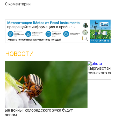
0 коментарии
НОВОСТИ
Кыргызстан обошел Казахстан по темпам роста
Ка
сельского хозяйства
э