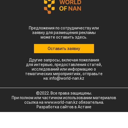
гонконгской компании Full Vision Capital
доктором Питером Ли.
Ключевая идея проекта – создание в Казахстане
интегрированной экосистемы по производству
устойчивого авиационного топлива. Для этого
планируется использовать
сельскохозяйственное сырье, которое будет
выращиваться и перерабатываться внутри
страны.
Пилотной площадкой для реализации проекта
может стать город Алатау. эффективного
использования возобновляемых источников
энергии. Если проект будет реализован,
Казахстан сможет развивать новое направление
глубокой переработки сельскохозяйственной
продукции, одновременно расширяя рынок
сбыта сырья и внедряя технологии «зеленой»
экономики.
Для справки: Sustainable Aviation Fuel (SAF) –
экологически чистое авиационное топливо,