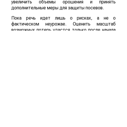
увеличить объемы орошения и принять
дополнительные меры для защиты посевов.
Пока речь идет лишь о рисках, а не о
фактическом неурожае. Оценить масштаб
возможных потерь удастся только после начала
уборочной кампании. Однако ситуация находится
под пристальным вниманием, поскольку осенний
урожай обеспечивает около трех четвертей
всего производства зерна в Китае.
Для Казахстана развитие событий может иметь
и положительную сторону. Китай остается одним
из крупнейших мировых импортеров
сельхозпродукции. Если собственный урожай
окажется ниже ожидаемого, стране, вероятно,
придется увеличить закупки зерна и кормовых
культур на внешних рынках. Кроме того,
возможное сокращение урожая в одной из
крупнейших аграрных стран мира способно
поддержать мировые цены на зерно, что станет
дополнительным фактором в пользу