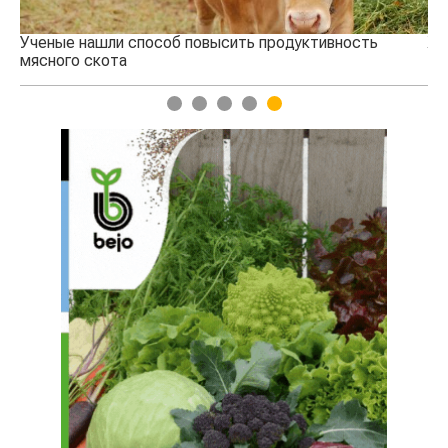
Ученые нашли способ повысить продуктивность
Жа
мясного скота
1
2
3
4
5