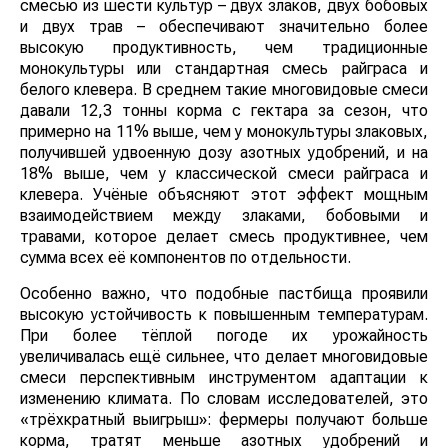
смесью из шести культур – двух злаков, двух бобовых
и двух трав – обеспечивают значительно более
высокую продуктивность, чем традиционные
монокультуры или стандартная смесь райграса и
белого клевера. В среднем такие многовидовые смеси
давали 12,3 тонны корма с гектара за сезон, что
примерно на 11% выше, чем у монокультуры злаковых,
получившей удвоенную дозу азотных удобрений, и на
18% выше, чем у классической смеси райграса и
клевера. Учёные объясняют этот эффект мощным
взаимодействием между злаками, бобовыми и
травами, которое делает смесь продуктивнее, чем
сумма всех её компонентов по отдельности.
Особенно важно, что подобные пастбища проявили
высокую устойчивость к повышенным температурам.
При более тёплой погоде их урожайность
увеличивалась ещё сильнее, что делает многовидовые
смеси перспективным инструментом адаптации к
изменению климата. По словам исследователей, это
«трёхкратный выигрыш»: фермеры получают больше
корма, тратят меньше азотных удобрений и