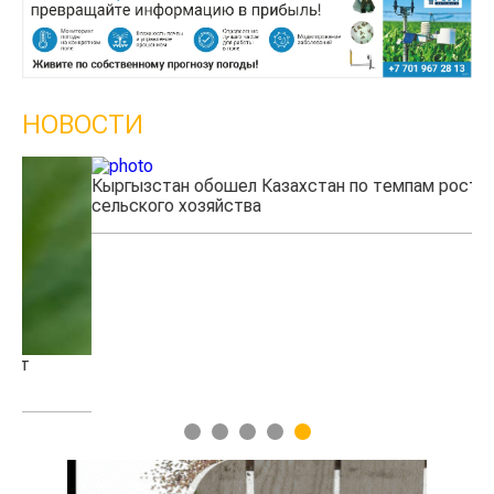
НОВОСТИ
Кыргызстан обошел Казахстан по темпам роста
Ка
сельского хозяйства
эк
1
2
3
4
5