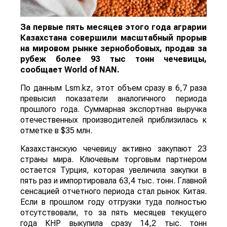
За первые пять месяцев этого года аграрии
Казахстана совершили масштабный прорыв
на мировом рынке зернобобовых, продав за
рубеж более 93 тыс тонн чечевицы,
сообщает
World
of
NAN
.
По данным Lsm.kz, этот объем сразу в 6,7 раза
превысил показатели аналогичного периода
прошлого года. Суммарная экспортная выручка
отечественных производителей приблизилась к
отметке в $35 млн.
Казахстанскую чечевицу активно закупают 23
страны мира. Ключевым торговым партнером
остается Турция, которая увеличила закупки в
пять раз и импортировала 63,4 тыс. тонн. Главной
сенсацией отчетного периода стал рынок Китая.
Если в прошлом году отгрузки туда полностью
отсутствовали, то за пять месяцев текущего
года КНР выкупила сразу 14,2 тыс. тонн