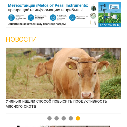
НОВОСТИ
Ученые нашли способ повысить продуктивность
Жа
мясного скота
1
2
3
4
5