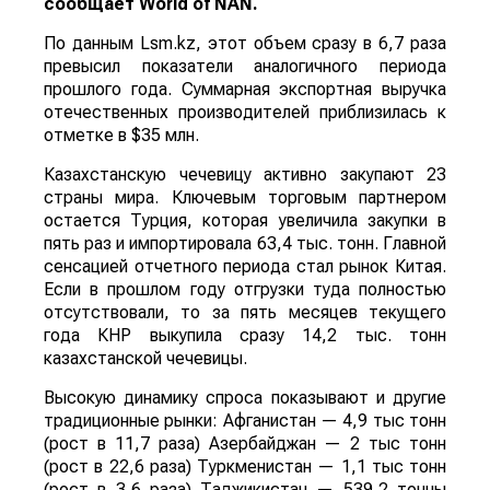
сообщает
World
of
NAN
.
По данным Lsm.kz, этот объем сразу в 6,7 раза
превысил показатели аналогичного периода
прошлого года. Суммарная экспортная выручка
отечественных производителей приблизилась к
отметке в $35 млн.
Казахстанскую чечевицу активно закупают 23
страны мира. Ключевым торговым партнером
остается Турция, которая увеличила закупки в
пять раз и импортировала 63,4 тыс. тонн. Главной
сенсацией отчетного периода стал рынок Китая.
Если в прошлом году отгрузки туда полностью
отсутствовали, то за пять месяцев текущего
года КНР выкупила сразу 14,2 тыс. тонн
казахстанской чечевицы.
Высокую динамику спроса показывают и другие
традиционные рынки: Афганистан — 4,9 тыс тонн
(рост в 11,7 раза) Азербайджан — 2 тыс тонн
(рост в 22,6 раза) Туркменистан — 1,1 тыс тонн
(рост в 3,6 раза) Таджикистан — 539,2 тонны