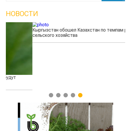
НОВОСТИ
Кыргызстан обошел Казахстан по темпам роста
Ка
сельского хозяйства
эк
1
2
3
4
5