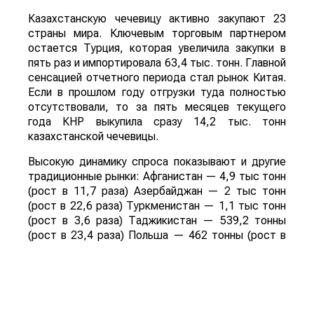
Казахстанскую чечевицу активно закупают 23
страны мира. Ключевым торговым партнером
остается Турция, которая увеличила закупки в
пять раз и импортировала 63,4 тыс. тонн. Главной
сенсацией отчетного периода стал рынок Китая.
Если в прошлом году отгрузки туда полностью
отсутствовали, то за пять месяцев текущего
года КНР выкупила сразу 14,2 тыс. тонн
казахстанской чечевицы.
Высокую динамику спроса показывают и другие
традиционные рынки: Афганистан — 4,9 тыс тонн
(рост в 11,7 раза) Азербайджан — 2 тыс тонн
(рост в 22,6 раза) Туркменистан — 1,1 тыс тонн
(рост в 3,6 раза) Таджикистан — 539,2 тонны
(рост в 23,4 раза) Польша — 462 тонны (рост в
21 раз).
Смотрите больше интересных агроновостей
Казахстана на нашем канале
telegram
, узнавайте