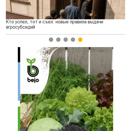
Казахстанское сельхозсырье используют для
производства авиатоплива
1
2
3
4
5