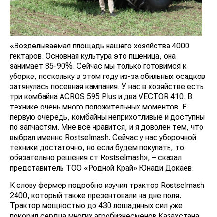
«Возделываемая площадь нашего хозяйства 4000
гектаров. Основная культура это пшеница, она
занимает 85-90%. Сейчас мы только готовимся к
уборке, поскольку в этом году из-за обильных осадков
затянулась посевная кампания. У нас в хозяйстве есть
три комбайна ACROS 595 Plus и два VECTOR 410. В
технике очень много положительных моментов. В
первую очередь, комбайны неприхотливые и доступны
по запчастям. Мне все нравится, и я доволен тем, что
выбрал именно Rostselmash. Сейчас у нас уборочной
техники достаточно, но если будем покупать, то
обязательно решения от Rostselmash», – сказал
представитель ТОО «Родной Край» Юнади Докаев.
К слову фермер подробно изучил трактор Rostselmash
2400, который также презентовали на дне поля.
Трактор мощностью до 430 лошадиных сил уже
покорил сердца многих агробизнесменов Казахстана.