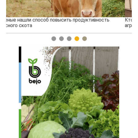
Кто успел, тот и съел: новые правила выдачи
агросубсидий
1
2
3
4
5