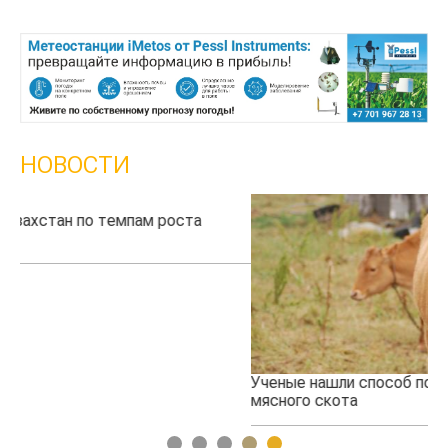
НОВОСТИ
Ученые нашли способ повысить продуктивность
Жа
мясного скота
1
2
3
4
5