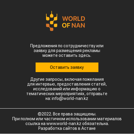
За первые пять месяцев этого года аграрии
Казахстана совершили масштабный прорыв
на мировом рынке зернобобовых, продав за
рубеж более 93 тыс тонн чечевицы,
сообщает
World
of
NAN
.
По данным Lsm.kz, этот объем сразу в 6,7 раза
превысил показатели аналогичного периода
прошлого года. Суммарная экспортная выручка
отечественных производителей приблизилась к
отметке в $35 млн.
Казахстанскую чечевицу активно закупают 23
страны мира. Ключевым торговым партнером
остается Турция, которая увеличила закупки в
пять раз и импортировала 63,4 тыс. тонн. Главной
сенсацией отчетного периода стал рынок Китая.
Если в прошлом году отгрузки туда полностью
отсутствовали, то за пять месяцев текущего
года КНР выкупила сразу 14,2 тыс. тонн
казахстанской чечевицы.