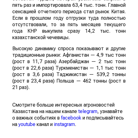
пять раз и импортировала 63,4 тыс. тонн. Главной
сенсацией отчетного периода стал рынок Китая.
Если в прошлом году отгрузки туда полностью
отсутствовали, то за пять месяцев текущего
года КНР выкупила сразу 14,2 тыс. тонн
казахстанской чечевицы.
Высокую динамику спроса показывают и другие
традиционные рынки: Афганистан — 4,9 тыс тонн
(рост в 11,7 раза) Азербайджан — 2 тыс тонн
(рост в 22,6 раза) Туркменистан — 1,1 тыс тонн
(рост в 3,6 раза) Таджикистан — 539,2 тонны
(рост в 23,4 раза) Польша — 462 тонны (рост в
21 раз).
Смотрите больше интересных агроновостей
Казахстана на нашем канале
telegram
, узнавайте
о важных событиях в
facebook
и подписывайтесь
на
youtube
канал и
instagram
.