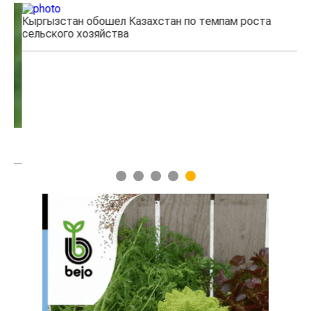
Кыргызстан обошел Казахстан по темпам роста
Ка
сельского хозяйства
эк
1
2
3
4
5