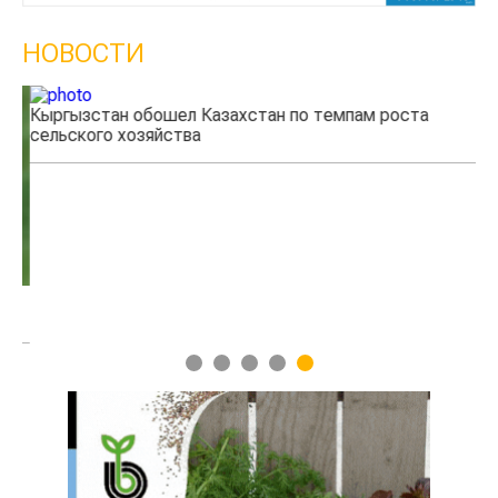
НОВОСТИ
Кыргызстан обошел Казахстан по темпам роста
Ка
сельского хозяйства
эк
1
2
3
4
5