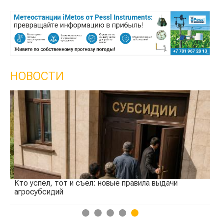
НОВОСТИ
Кто успел, тот и съел: новые правила выдачи
Ка
агросубсидий
пр
1
2
3
4
5