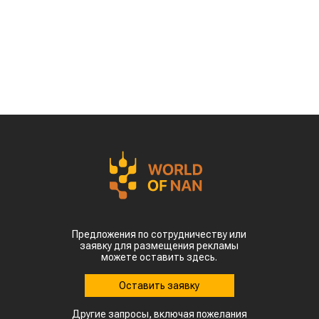
Казахстан может освоить производство
экологически чистого авиационного топлива
(Sustainable Aviation Fuel, SAF) из
сельскохозяйственного сырья. Проект
предусматривает создание полного
производственного цикла – от выращивания
сырья до выпуска готового топлива для
авиации, сообщает
World
of
NAN
.
Эту инициативу обсудили на встрече премьер-
министра Олжаса Бектенова с основателем
гонконгской компании Full Vision Capital
доктором Питером Ли.
Ключевая идея проекта – создание в Казахстане
интегрированной экосистемы по производству
устойчивого авиационного топлива. Для этого
планируется использовать
сельскохозяйственное сырье, которое будет
выращиваться и перерабатываться внутри
страны.