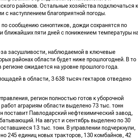
ского районов. Остальные хозяйства подключаться 
и с наступлением благоприятной погоды.
 по сообщению синоптиков, дожди сохранятся по
и ближайших пяти дней с понижением температуры н
з-за засушливости, наблюдаемой в ключевые
орых районах области будет ниже прошлогодней. В то
в регионе ожидается на уровне прошлого года.
лощадей в области, 3 638 тысяч гектаров отведено
правления, регион полностью готов к уборочной
 работ аграриям области выделено 73 тыс. тонн
онн поставит Павлодарский нефтехимический завод,
батывающий. На август и сентябрь выделено по 30
 оставшиеся 13 тыс. тонн. В управлении подчеркнули,
но 245 единиц новых тракторов, 130 комбайнов, 42