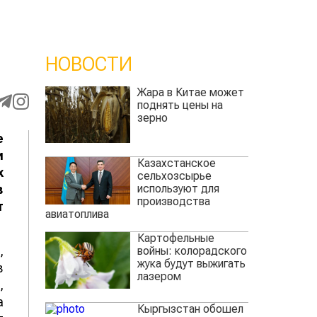
НОВОСТИ
Жара в Китае может
поднять цены на
зерно
е
и
Казахстанское
х
сельхозсырье
используют для
в
производства
т
авиатоплива
Картофельные
,
войны: колорадского
жука будут выжигать
в
лазером
,
а
Кыргызстан обошел