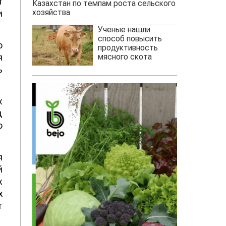
т
Казахстан по темпам роста сельского
хозяйства
и
Ученые нашли
способ повысить
о
продуктивность
мясного скота
я
ь
х
д
о
я
й
х
х
т