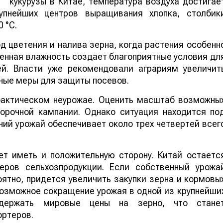
кукурузы в Китае, температура воздуха достигае
упнейших центров выращивания хлопка, столбик
 °C.
 цветения и налива зерна, когда растения особенн
шенная влажность создает благоприятные условия дл
ей. Власти уже рекомендовали аграриям увеличит
ные меры для защиты посевов.
 фактическом неурожае. Оценить масштаб возможны
борочной кампании. Однако ситуация находится по
ий урожай обеспечивает около трех четвертей всег
т иметь и положительную сторону. Китай остаетс
еров сельхозпродукции. Если собственный урожа
ятно, придется увеличить закупки зерна и кормовы
 возможное сокращение урожая в одной из крупнейши
ддержать мировые цены на зерно, что стане
ортеров.