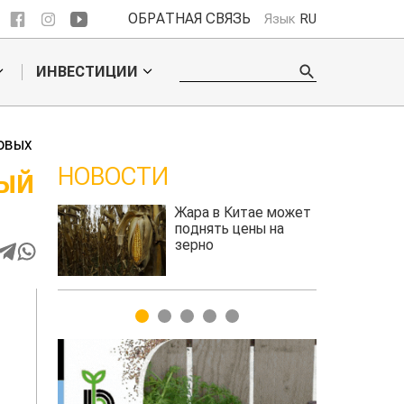
ОБРАТНАЯ СВЯЗЬ
Язык
RU
ИНВЕСТИЦИИ
овых
НОВОСТИ
ВЫЙ
Жара в Китае может
Казахстанское
поднять цены на
сельхозсырье
зерно
используют для
производства
авиатоплива
1
2
3
4
5