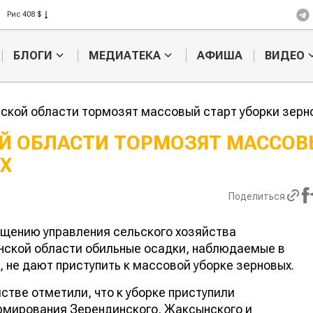
Рис 408 $
Пшеница 423 $
БЛОГИ
МЕДИАТЕКА
АФИША
ВИДЕО
ской области тормозят массовый старт уборки зерн
Й ОБЛАСТИ ТОРМОЗЯТ МАССО
Х
Ученые нашли
способ повысить
продуктивность
Поделиться
мясного скота
щению управления сельского хозяйства
нской области обильные осадки, наблюдаемые в
, не дают приступить к массовой уборке зерновых.
стве отметили, что к уборке приступили
рмирования Зерендинского, Жаксынского и