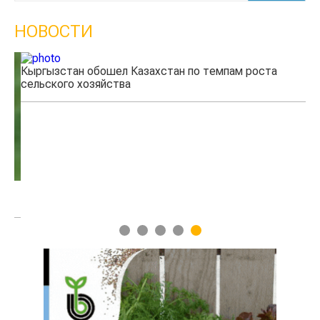
НОВОСТИ
Кыргызстан обошел Казахстан по темпам роста
Ка
сельского хозяйства
эк
1
2
3
4
5