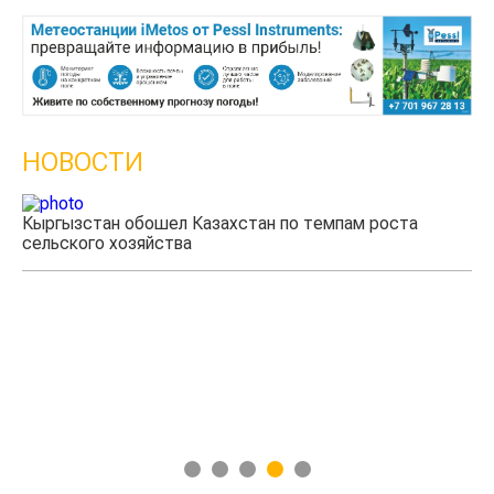
НОВОСТИ
Кыргызстан обошел Казахстан по темпам роста
сельского хозяйства
Уч
мя
1
2
3
4
5