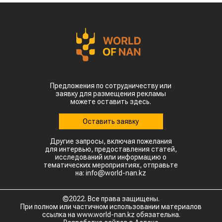
отметке в $35 млн.
Казахстанскую чечевицу активно закупают 23
страны мира. Ключевым торговым партнером
остается Турция, которая увеличила закупки в
пять раз и импортировала 63,4 тыс. тонн.
Главной сенсацией отчетного периода стал
рынок Китая. Если в прошлом году отгрузки туда
полностью отсутствовали, то за пять месяцев
текущего года КНР выкупила сразу 14,2 тыс.
тонн казахстанской чечевицы.
Высокую динамику спроса показывают и другие
традиционные рынки: Афганистан — 4,9 тыс
тонн (рост в 11,7 раза) Азербайджан — 2 тыс
тонн (рост в 22,6 раза) Туркменистан — 1,1 тыс
тонн (рост в 3,6 раза) Таджикистан — 539,2
тонны (рост в 23,4 раза) Польша — 462 тонны
(рост в 21 раз).
Смотрите больше интересных агроновостей
Казахстана на нашем канале
telegram
, узнавайте