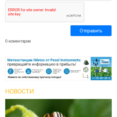
0 коментарии
НОВОСТИ
Кы
се