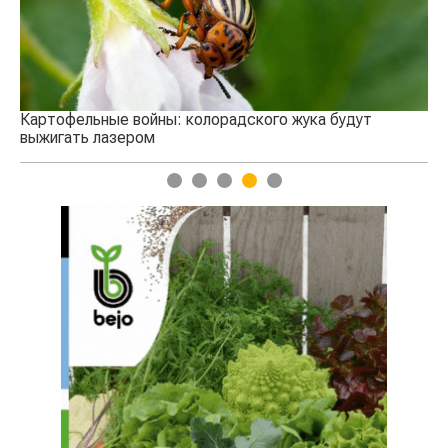
Картофельные войны: колорадского жука будут
выжигать лазером
1
2
3
4
5