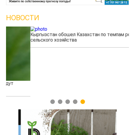
НОВОСТИ
Кыргызстан обошел Казахстан по темпам роста
Ка
сельского хозяйства
эк
1
2
3
4
5