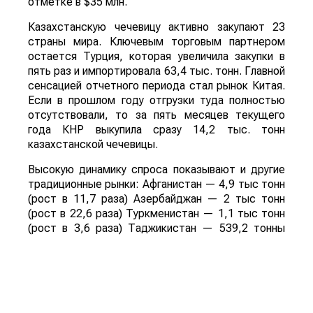
отметке в $35 млн.
Казахстанскую чечевицу активно закупают 23
страны мира. Ключевым торговым партнером
остается Турция, которая увеличила закупки в
пять раз и импортировала 63,4 тыс. тонн. Главной
сенсацией отчетного периода стал рынок Китая.
Если в прошлом году отгрузки туда полностью
отсутствовали, то за пять месяцев текущего
года КНР выкупила сразу 14,2 тыс. тонн
казахстанской чечевицы.
Высокую динамику спроса показывают и другие
традиционные рынки: Афганистан — 4,9 тыс тонн
(рост в 11,7 раза) Азербайджан — 2 тыс тонн
(рост в 22,6 раза) Туркменистан — 1,1 тыс тонн
(рост в 3,6 раза) Таджикистан — 539,2 тонны
(рост в 23,4 раза) Польша — 462 тонны (рост в
21 раз).
Смотрите больше интересных агроновостей
Казахстана на нашем канале
telegram
, узнавайте