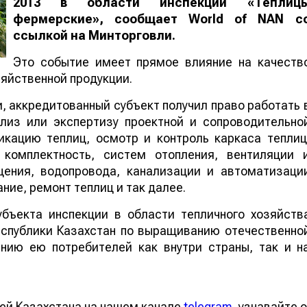
2013 в области инспекции «Теплиц
фермерские», сообщает
World
of
NAN
с
ссылкой на Минторговли.
Это событие имеет прямое влияние на качеств
яйственной продукции.
, аккредитованный субъект получил право работать 
лиз или экспертизу проектной и сопроводительно
икацию теплиц, осмотр и контроль каркаса теплиц
 комплектность, систем отопления, вентиляции 
щения, водопровода, канализации и автоматизаци
ние, ремонт теплиц и так далее.
убъекта инспекции в области тепличного хозяйств
спублики Казахстан по выращиванию отечественно
ению ею потребителей как внутри страны, так и н
ей Казахстана на нашем канале
telegram
, узнавайте о