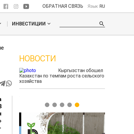
ОБРАТНАЯ СВЯЗЬ
Язык
RU
ИНВЕСТИЦИИ
не
НОВОСТИ
Кыргызстан обошел
дского
Казахстан по темпам роста сельского
фермеры зараб
жигать
хозяйства
экспорте чече
а
1
2
3
4
5
8
н
»
-