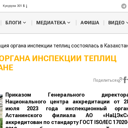
Рис 408 $
Пшеница 423 $
БЛОГИ
МЕДИАТЕКА
АФИША
ВИДЕО
ция органа инспекции теплиц состоялась в Казахста
 ОРГАНА ИНСПЕКЦИИ ТЕПЛИЦ
АНЕ
Казахстанское
Картофельные
сельхозсырье
войны: колора
используют для
жука будут вы
Поделиться
производства
лазером
ва
Приказом Генерального директор
Национального центра аккредитации от 2
июля 2023 года инспекционный орга
Астанинского филиала АО «НаЦЭкС
аккредитован по стандарту ГОСТ ISO/IEC 17020