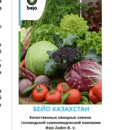
ы
о
о
в
й
,
и
и
а
й
а