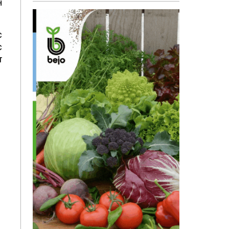
н
с
с
т