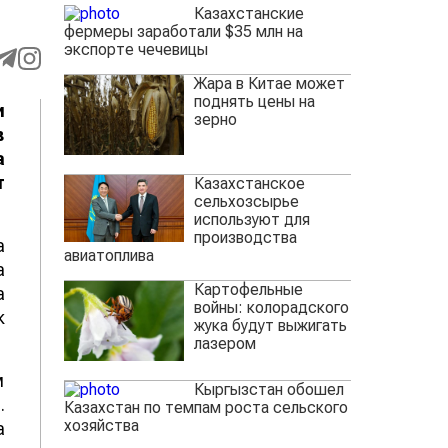
Казахстанские
фермеры заработали $35 млн на
экспорте чечевицы
Жара в Китае может
поднять цены на
и
зерно
в
а
т
Казахстанское
сельхозсырье
используют для
производства
а
авиатоплива
а
Картофельные
а
войны: колорадского
к
жука будут выжигать
лазером
м
Кыргызстан обошел
.
Казахстан по темпам роста сельского
хозяйства
а