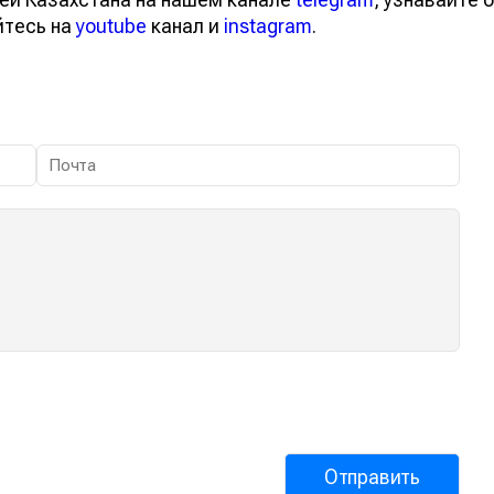
йтесь на
youtube
канал и
instagram
.