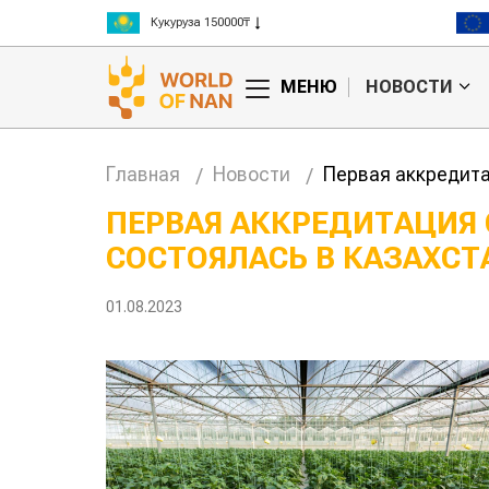
Рис 300000₸
Пшеница 3 класс 125000₸
МЕНЮ
НОВОСТИ
Главная
Новости
Первая аккредита
ПЕРВАЯ АККРЕДИТАЦИЯ
СОСТОЯЛАСЬ В КАЗАХСТ
ские
Жара в Китае может
н на
поднять цены на
зерно
01.08.2023
авиатопли