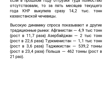
Если в прошлом году отгрузки туда полностью
отсутствовали, то за пять месяцев текущего
года КНР выкупила сразу 14,2 тыс. тонн
казахстанской чечевицы.
Высокую динамику спроса показывают и другие
традиционные рынки: Афганистан — 4,9 тыс тонн
(рост в 11,7 раза) Азербайджан — 2 тыс тонн
(рост в 22,6 раза) Туркменистан — 1,1 тыс тонн
(рост в 3,6 раза) Таджикистан — 539,2 тонны
(рост в 23,4 раза) Польша — 462 тонны (рост в
21 раз).
Смотрите больше интересных агроновостей
Казахстана на нашем канале
telegram
, узнавайте
о важных событиях в
facebook
и подписывайтесь
на
youtube
канал и
instagram
.
Обсуждение