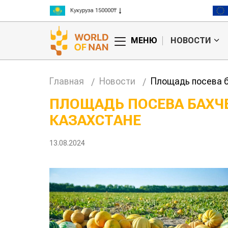
Ячмень 130000₸
Кукуруза 150000₸
Рис 300000₸
МЕНЮ
НОВОСТИ
Пшеница 3 класс 125000₸
Главная
Новости
Площадь посева б
ПЛОЩАДЬ ПОСЕВА БАХЧ
КАЗАХСТАНЕ
анское
Картофельные
сырье
войны: колорадского
Казахста
уют для
жука будут выжигать
хозяйст
13.08.2024
дства
лазером