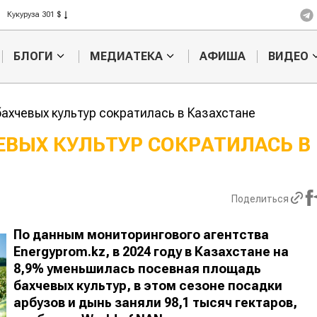
Ячмень 330 $
Кукуруза 301 $
Рис 408 $
БЛОГИ
МЕДИАТЕКА
АФИША
ВИДЕО
Пшеница 423 $
ахчевых культур сократилась в Казахстане
ЕВЫХ КУЛЬТУР СОКРАТИЛАСЬ
Кыргызстан обошел
Ученые наш
н по темпам роста сельского
способ повы
ва
продуктивно
Поделиться
мясного ско
По данным мониторингового агентства
E
nergyprom.kz, в 2024 году в Казахстане на
8,9% уменьшилась посевная площадь
бахчевых культур, в этом сезоне посадки
арбузов и дынь заняли 98,1 тысяч гектаров,