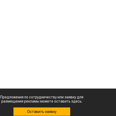
а
Картофельные
т
войны: колорадского
жука будут выжигать
я
лазером
Кыргызстан обошел
м
Казахстан по темпам роста сельского
хозяйства
о
Ученые нашли
ь
способ повысить
продуктивность
и
мясного скота
Кто успел, тот и
о
съел: новые
,
правила выдачи
й
агросубсидий
»
,
ю