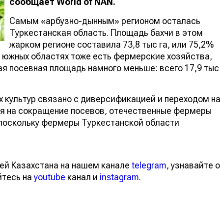
сообщает
World
of
NAN
.
Самым «арбузно-дынным» регионом осталась
Туркестанская область. Площадь бахчи в этом
жарком регионе составила 73,8 тыс га, или 75,2%
ых южных областях тоже есть фермерские хозяйства,
ая посевная площадь намного меньше: всего 17,9
х культур связано с диверсификацией и переходом
мотря на сокращение посевов, отечественные
ребности, поскольку фермеры Туркестанской област
тей Казахстана на нашем канале
telegram
, узнавайте
вайтесь на
youtube
канал и
instagram
.