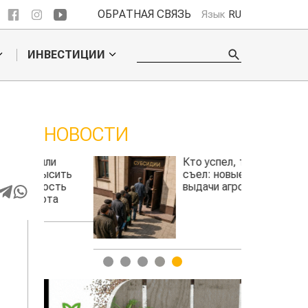
ОБРАТНАЯ СВЯЗЬ
Язык
RU
ИНВЕСТИЦИИ
НОВОСТИ
 В
ли
Кто успел, тот и съел:
сить
новые правила
сть
выдачи
та
агросубсидий
авиатоплив
1
2
3
4
5