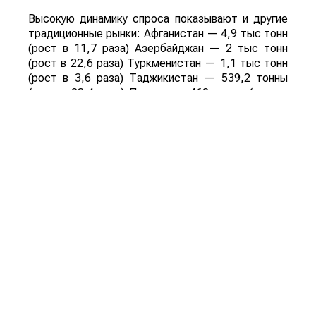
Высокую динамику спроса показывают и другие
традиционные рынки: Афганистан — 4,9 тыс тонн
(рост в 11,7 раза) Азербайджан — 2 тыс тонн
(рост в 22,6 раза) Туркменистан — 1,1 тыс тонн
(рост в 3,6 раза) Таджикистан — 539,2 тонны
(рост в 23,4 раза) Польша — 462 тонны (рост в
21 раз).
Смотрите больше интересных агроновостей
Казахстана на нашем канале
telegram
, узнавайте
о важных событиях в
facebook
и подписывайтесь
на
youtube
канал и
instagram
.
Обсуждение