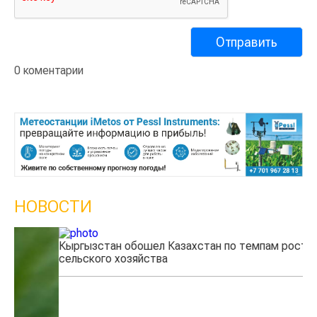
0 коментарии
НОВОСТИ
Кыргызстан обошел Казахстан по темпам роста
Ка
сельского хозяйства
эк