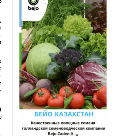
ю
,
о
.
в
х
р
-
м
ь
й
о
ы