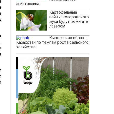
а
авиатоплива
а
Картофельные
а
войны: колорадского
к
жука будут выжигать
лазером
м
Кыргызстан обошел
.
Казахстан по темпам роста сельского
хозяйства
а
н
с
с
т