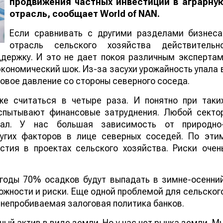
продвижения частных инвестиций в аграрну
отрасль, сообщает
World
of
NAN
.
Если сравнивать с другими разделами бизнеса
отрасль сельского хозяйства действительн
держку. И это не дает покоя различным экспертам
экономический шок. Из-за засухи урожайность упала 
овое давление со стороны северного соседа.
же считаться в четыре раза. И понятно при таки
испытывают финансовые затруднения. Любой секто
жал. У нас большая зависимость от природно
ругих факторов в лице северных соседей. По эти
стия в проектах сельского хозяйства. Риски очен
годы 70% осадков будут выпадать в зимне-осенни
ложности и риски. Еще одной проблемой для сельског
 непробиваемая залоговая политика банков.
ый актив в виде земли. Но у нас нет рынка земли. М