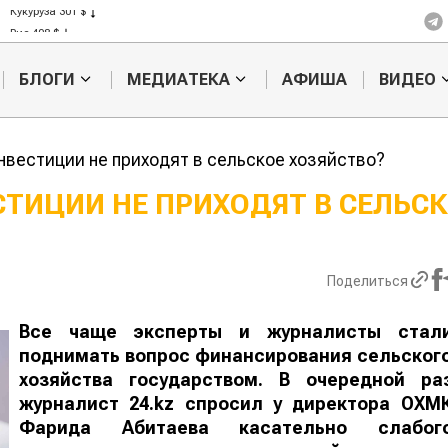
Кукуруза 301 $
Рис 408 $
Пшеница 423 $
БЛОГИ
МЕДИАТЕКА
АФИША
ВИДЕО
нвестиции не приходят в сельское хозяйство?
ТИЦИИ НЕ ПРИХОДЯТ В СЕЛЬС
Жара в Китае может
Казахстанск
поднять цены на
сельхозсыр
зерно
используют 
Поделиться
производств
авиатоплива
Все чаще эксперты и журналисты стал
поднимать вопрос финансирования сельског
хозяйства государством. В очередной ра
журналист 24.kz спросил у директора ОХМ
Фарида Абитаева касательно слабог