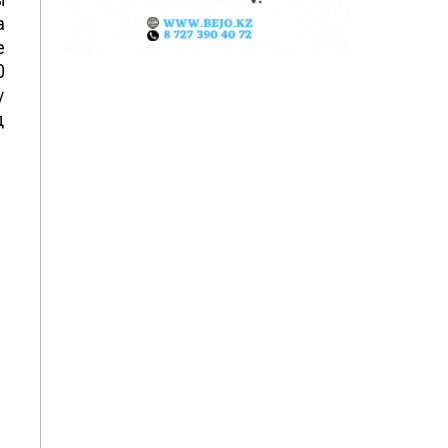
а
е
0
у
д