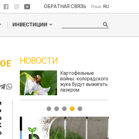
ОБРАТНАЯ СВЯЗЬ
Язык
RU
ИНВЕСТИЦИИ
НОВОСТИ
КОЕ
ое
Картофельные
ье
войны: колорадского
Казахстан п
для
жука будут выжигать
хозяйства
а
лазером
и
1
2
3
4
5
о
з
К
о