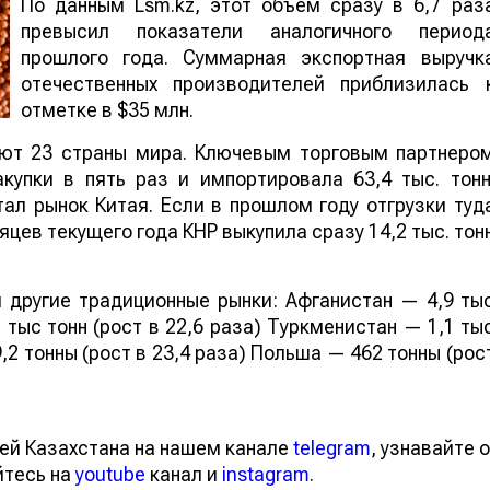
По данным Lsm.kz, этот объем сразу в 6,7 раз
превысил показатели аналогичного период
прошлого года. Суммарная экспортная выручк
отечественных производителей приблизилась 
отметке в $35 млн.
ают 23 страны мира. Ключевым торговым партнеро
купки в пять раз и импортировала 63,4 тыс. тонн
ал рынок Китая. Если в прошлом году отгрузки туд
яцев текущего года КНР выкупила сразу 14,2 тыс. тон
 другие традиционные рынки: Афганистан — 4,9 ты
 тыс тонн (рост в 22,6 раза) Туркменистан — 1,1 ты
,2 тонны (рост в 23,4 раза) Польша — 462 тонны (рос
ей Казахстана на нашем канале
telegram
, узнавайте о
йтесь на
youtube
канал и
instagram
.