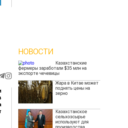
НОВОСТИ
Казахстанские
фермеры заработали $35 млн на
экспорте чечевицы
Жара в Китае может
поднять цены на
и
зерно
в
а
т
Казахстанское
сельхозсырье
используют для
производства