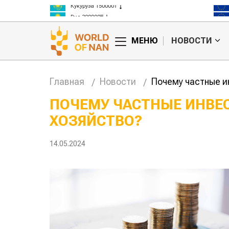
Кукуруза 150000₸
Рис 300000₸
Пшеница 3 класс 125000₸
МЕНЮ
НОВОСТИ
Главная
Новости
Почему частные и
ПОЧЕМУ ЧАСТНЫЕ ИНВЕС
ХОЗЯЙСТВО?
тан обошел
Казахстанские
та сельского
фермеры заработали $35 млн на
экспорте чечевицы
14.05.2024