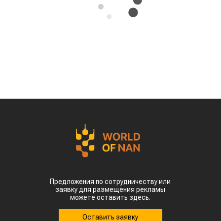
Казахстан может освоить производство
экологически чистого авиационного топлива
(Sustainable Aviation Fuel, SAF) из
сельскохозяйственного сырья. Проект
предусматривает создание полного
производственного цикла – от выращивания
сырья до выпуска готового топлива для
авиации, сообщает
World
of
NAN
.
Эту инициативу обсудили на встрече премьер-
министра Олжаса Бектенова с основателем
гонконгской компании Full Vision Capital
доктором Питером Ли.
Ключевая идея проекта – создание в Казахстане
интегрированной экосистемы по производству
устойчивого авиационного топлива. Для этого
планируется использовать
сельскохозяйственное сырье, которое будет
выращиваться и перерабатываться внутри