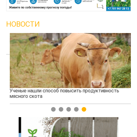
НОВОСТИ
Ученые нашли способ повысить продуктивность
Жа
мясного скота
1
2
3
4
5