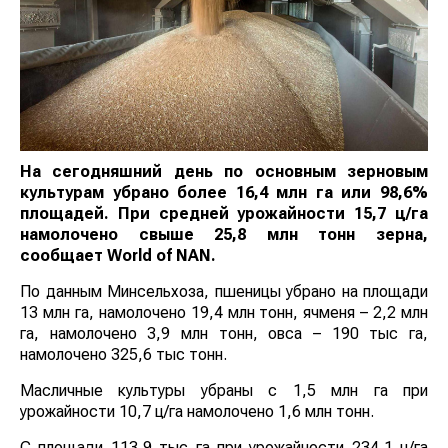
На сегодняшний день по основным зерновым
культурам убрано более 16,4 млн га или 98,6%
площадей. При средней урожайности 15,7 ц/га
намолочено свыше 25,8 млн тонн зерна, сообщает
World
of
NAN
.
По данным Минсельхоза, пшеницы убрано на
площади 13 млн га, намолочено 19,4 млн тонн,
ячменя – 2,2 млн га, намолочено 3,9 млн тонн, овса –
190 тыс га, намолочено 325,6 тыс тонн.
Масличные культуры убраны с 1,5 млн га при
урожайности 10,7 ц/га намолочено 1,6 млн тонн.
С площади 113,9 тыс га при урожайности 234,1 ц/га