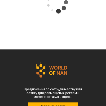
За первые пять месяцев этого года аграрии
Казахстана совершили масштабный прорыв
на мировом рынке зернобобовых, продав за
рубеж более 93 тыс тонн чечевицы,
сообщает
World
of
NAN
.
По данным Lsm.kz, этот объем сразу в 6,7 раза
превысил показатели аналогичного периода
прошлого года. Суммарная экспортная выручка
отечественных производителей приблизилась к
отметке в $35 млн.
Казахстанскую чечевицу активно закупают 23
страны мира. Ключевым торговым партнером
остается Турция, которая увеличила закупки в
пять раз и импортировала 63,4 тыс. тонн.
Главной сенсацией отчетного периода стал
рынок Китая. Если в прошлом году отгрузки туда
полностью отсутствовали, то за пять месяцев
текущего года КНР выкупила сразу 14,2 тыс.
тонн казахстанской чечевицы.
Высокую динамику спроса показывают и другие