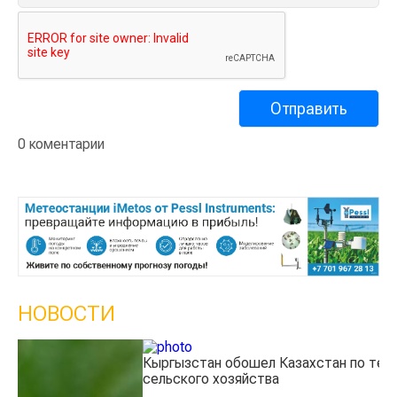
0 коментарии
НОВОСТИ
Кыргызстан обошел Казахстан по темпам роста
Ка
сельского хозяйства
эк