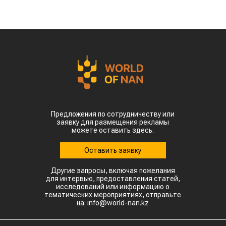
прошлого года. Суммарная экспортная выручка
отечественных производителей приблизилась к
отметке в $35 млн.
Казахстанскую чечевицу активно закупают 23
страны мира. Ключевым торговым партнером
остается Турция, которая увеличила закупки в
пять раз и импортировала 63,4 тыс. тонн.
Главной сенсацией отчетного периода стал
рынок Китая. Если в прошлом году отгрузки туда
полностью отсутствовали, то за пять месяцев
текущего года КНР выкупила сразу 14,2 тыс.
тонн казахстанской чечевицы.
Высокую динамику спроса показывают и другие
традиционные рынки: Афганистан — 4,9 тыс
тонн (рост в 11,7 раза) Азербайджан — 2 тыс
тонн (рост в 22,6 раза) Туркменистан — 1,1 тыс
тонн (рост в 3,6 раза) Таджикистан — 539,2
тонны (рост в 23,4 раза) Польша — 462 тонны
(рост в 21 раз).