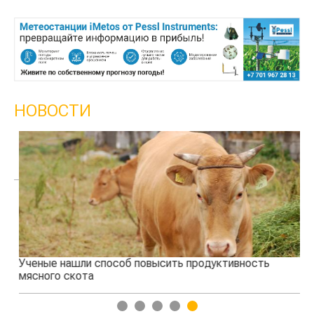
НОВОСТИ
Ученые нашли способ повысить продуктивность
Жа
мясного скота
1
2
3
4
5