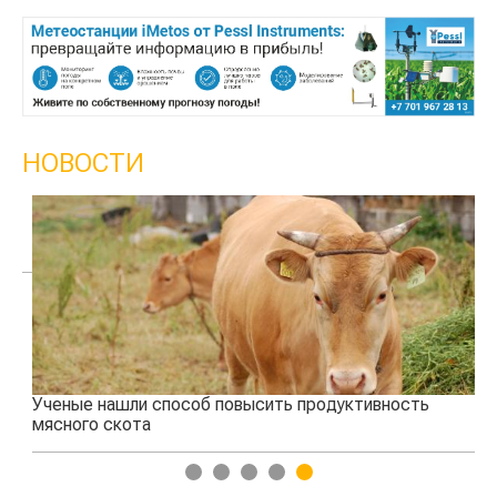
НОВОСТИ
Ученые нашли способ повысить продуктивность
Жа
мясного скота
1
2
3
4
5