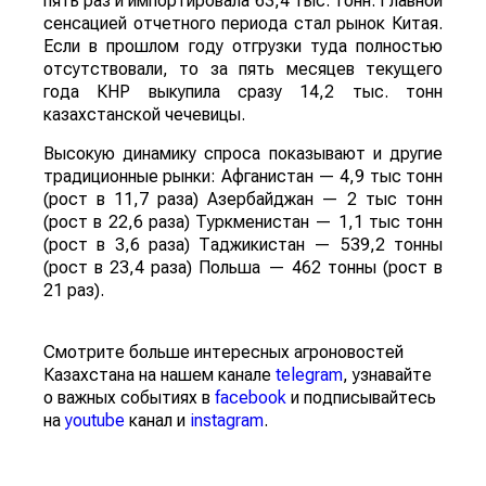
пять раз и импортировала 63,4 тыс. тонн. Главной
сенсацией отчетного периода стал рынок Китая.
Если в прошлом году отгрузки туда полностью
отсутствовали, то за пять месяцев текущего
года КНР выкупила сразу 14,2 тыс. тонн
казахстанской чечевицы.
Высокую динамику спроса показывают и другие
традиционные рынки: Афганистан — 4,9 тыс тонн
(рост в 11,7 раза) Азербайджан — 2 тыс тонн
(рост в 22,6 раза) Туркменистан — 1,1 тыс тонн
(рост в 3,6 раза) Таджикистан — 539,2 тонны
(рост в 23,4 раза) Польша — 462 тонны (рост в
21 раз).
Смотрите больше интересных агроновостей
Казахстана на нашем канале
telegram
, узнавайте
о важных событиях в
facebook
и подписывайтесь
на
youtube
канал и
instagram
.