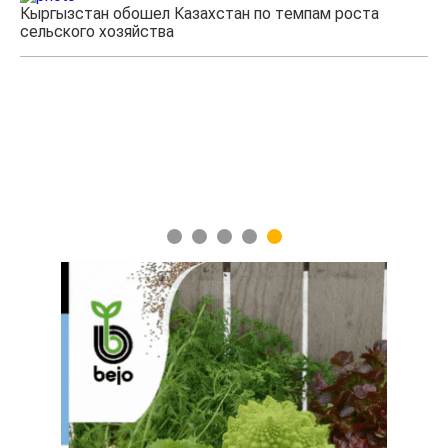
Казахстанские фермеры заработали $35 млн на
экспорте чечевицы
1
2
3
4
5