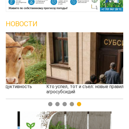
НОВОСТИ
Кто успел, тот и съел: новые правила выдачи
Ка
агросубсидий
пр
1
2
3
4
5