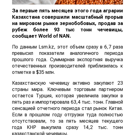
За первые пять месяцев этого года аграрии
Казахстана совершили масштабный прорыв
на мировом рынке зернобобовых, продав за
рубеж более 93 тыс тонн чечевицы,
сообщает
World
of
NAN
.
По данным Lsm.kz, этот объем сразу в 6,7 раза
превысил показатели аналогичного периода
прошлого года. Суммарная экспортная выручка
отечественных производителей приблизилась к
отметке в $35 млн.
Казахстанскую чечевицу активно закупают 23
страны мира. Ключевым торговым партнером
остается Турция, которая увеличила закупки в
пять раз и импортировала 63,4 тыс. тонн. Главной
сенсацией отчетного периода стал рынок Китая.
Если в прошлом году отгрузки туда полностью
отсутствовали, то за пять месяцев текущего
года КНР выкупила сразу 14,2 тыс. тонн
казахстанской чечевицы.