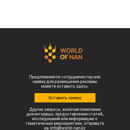
По данным Lsm.kz, этот объем сразу в 6,7 раза
превысил показатели аналогичного периода
прошлого года. Суммарная экспортная выручка
отечественных производителей приблизилась к
отметке в $35 млн.
Казахстанскую чечевицу активно закупают 23
страны мира. Ключевым торговым партнером
остается Турция, которая увеличила закупки в
пять раз и импортировала 63,4 тыс. тонн.
Главной сенсацией отчетного периода стал
рынок Китая. Если в прошлом году отгрузки туда
полностью отсутствовали, то за пять месяцев
текущего года КНР выкупила сразу 14,2 тыс.
тонн казахстанской чечевицы.
Высокую динамику спроса показывают и другие
традиционные рынки: Афганистан — 4,9 тыс
тонн (рост в 11,7 раза) Азербайджан — 2 тыс
тонн (рост в 22,6 раза) Туркменистан — 1,1 тыс
тонн (рост в 3,6 раза) Таджикистан — 539,2
тонны (рост в 23,4 раза) Польша — 462 тонны