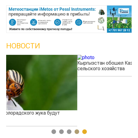
НОВОСТИ
Кыргызстан обошел Казахстан по темпам роста
Ка
сельского хозяйства
эк
1
2
3
4
5