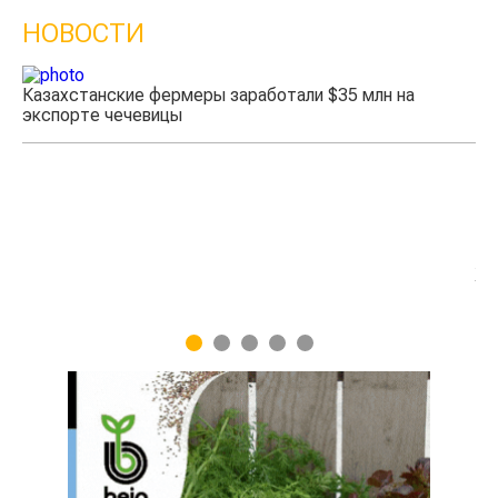
НОВОСТИ
Казахстанские фермеры заработали $35 млн на
экспорте чечевицы
Жа
1
2
3
4
5