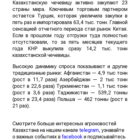
Казахстанскую чечевицу активно закупают 23
страны мира. Ключевым торговым партнером
остается Турция, которая увеличила закупки в
пять раз и импортировала 63,4 тыс. тонн. Главной
сенсацией отчетного периода стал рынок Китая.
Если в прошлом году отгрузки туда полностью
отсутствовали, то за пять месяцев текущего
года КНР выкупила сразу 14,2 тыс. тонн
казахстанской чечевицы.
Высокую динамику спроса показывают и другие
традиционные рынки: Афганистан — 4,9 тыс тонн
(рост в 11,7 раза) Азербайджан — 2 тыс тонн
(рост в 22,6 раза) Туркменистан — 1,1 тыс тонн
(рост в 3,6 раза) Таджикистан — 539,2 тонны
(рост в 23,4 раза) Польша — 462 тонны (рост в
21 раз).
Смотрите больше интересных агроновостей
Казахстана на нашем канале
telegram
, узнавайте
о важных событиях в
facebook
и подписывайтесь