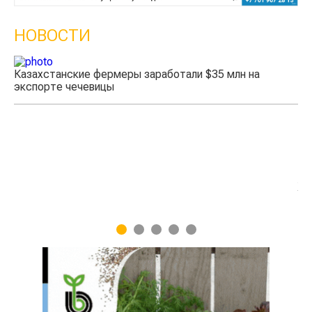
НОВОСТИ
Казахстанские фермеры заработали $35 млн на
экспорте чечевицы
Жа
1
2
3
4
5